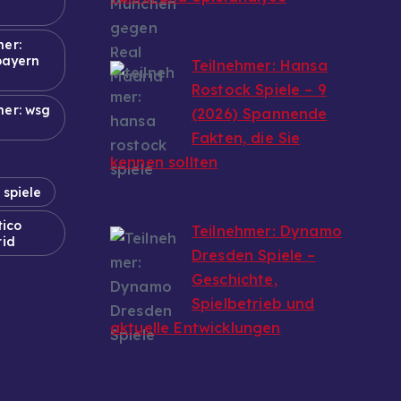
by Admin
July 21, 2026
mer:
bayern
Teilnehmer: Hansa
Rostock Spiele – 9
mer: wsg
(2026) Spannende
Fakten, die Sie
kennen sollten
by Admin
 spiele
July 21, 2026
tico
Teilnehmer: Dynamo
rid
Dresden Spiele –
Geschichte,
Spielbetrieb und
aktuelle Entwicklungen
by Admin
July 21, 2026