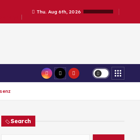
Thu. Aug 6th, 2026
elanalyse
äsenz
Search