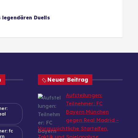
 legendären Duells
n
Neuer Beitrag
Aufstellungen:
Teilnehmer: FC
mer:
Bayern München
eal
gegen Real Madrid –
Voraussichtliche Startelfen,
er: fc
rn
Taktik und Spielanalyse