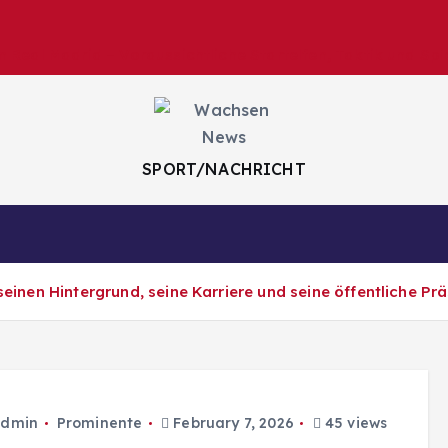
 Real Madrid – Voraussichtliche Startelfen, Taktik und Spi
SPORT/NACHRICHT
 seinen Hintergrund, seine Karriere und seine öffentliche Pr
dmin
Prominente
February 7, 2026
45 views