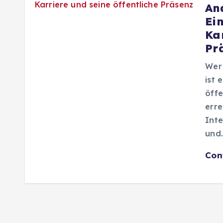
An
Ein
Kar
Pr
Wer
ist 
öff
erre
Inte
und
Con