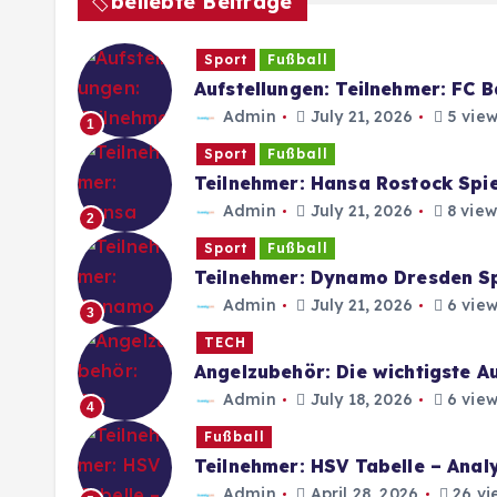
beliebte Beiträge
Sport
Fußball
Aufstellungen: Teilnehmer: FC 
Admin
July 21, 2026
5 view
1
Sport
Fußball
Teilnehmer: Hansa Rostock Spie
Admin
July 21, 2026
8 view
2
Sport
Fußball
Teilnehmer: Dynamo Dresden Spi
Admin
July 21, 2026
6 view
3
TECH
Angelzubehör: Die wichtigste A
Admin
July 18, 2026
6 view
4
Fußball
Teilnehmer: HSV Tabelle – Anal
Admin
April 28, 2026
26 vi