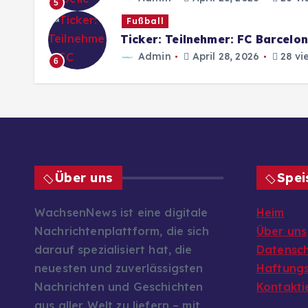
5
Fußball
Ticker: Teilnehmer: FC Barcelo
Admin
April 28, 2026
28 vi
6
Über uns
Spei
WachsenNews ist eine digitale
Heim
Nachrichtenplattform, die sich
Über uns
darauf spezialisiert hat, die
Datenschu
neuesten und zuverlässigsten
Haftungs
Nachrichten und Geschichten
Kontakti
aus aller Welt zu liefern – mit