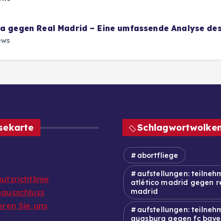
na gegen Real Madrid – Eine umfassende Analyse des
ews
sekarte
Schlagwortwolke
abortfliege
aufstellungen: teilneh
tzrichtlinie
atlético madrid gegen r
madrid
ausschluss
eren Sie uns
aufstellungen: teilnehm
augsburg gegen fc baye