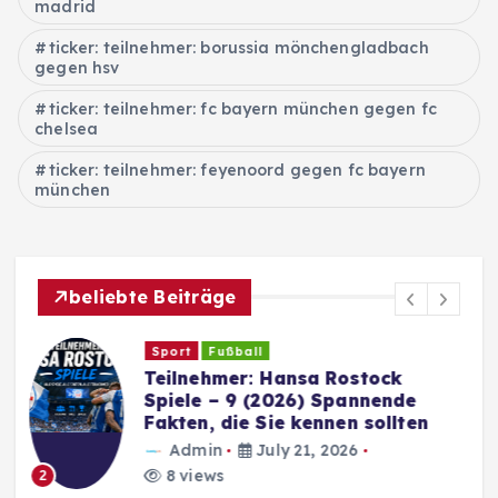
madrid
ticker: teilnehmer: borussia mönchengladbach
gegen hsv
ticker: teilnehmer: fc bayern münchen gegen fc
chelsea
ticker: teilnehmer: feyenoord gegen fc bayern
münchen
beliebte Beiträge
Sport
Fußball
Teilnehmer: Dynamo Dresden
Spiele – Geschichte,
Spielbetrieb und aktuelle
Entwicklungen
Admin
July 21, 2026
6 views
3