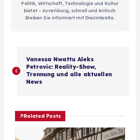
Politik, Wirtschaft, Technologie und Kultur
bietet – zuverlässig, schnell und kritisch.
Bleiben Sie informiert mit DieUmbrella.
P
Vanessa Nwattu Aleks
o
Petrovic: Reality-Show,
Trennung und alle aktuellen
s
News
t
n
Related Posts
a