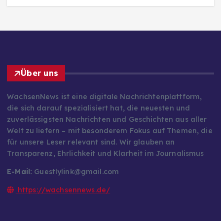
Über uns
WachsenNews ist eine digitale Nachrichtenplattform,
die sich darauf spezialisiert hat, die neuesten und
zuverlässigsten Nachrichten und Geschichten aus aller
Welt zu liefern – mit besonderem Fokus auf Themen, die
für unsere Leser relevant sind. Wir glauben an
Transparenz, Ehrlichkeit und Klarheit im Journalismus
E-Mail:
Guestlylink@gmail.com
https://wachsennews.de/