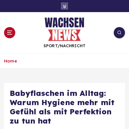
S
k
i
p
t
o
c
SPORT/NACHRICHT
o
n
Home
t
e
n
t
Babyflaschen im Alltag:
Warum Hygiene mehr mit
Gefühl als mit Perfektion
zu tun hat