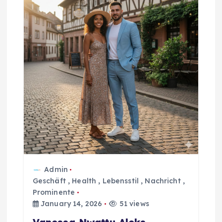
v
i
g
a
t
i
o
Admin
n
Geschäft
,
Health
,
Lebensstil
,
Nachricht
,
Prominente
January 14, 2026
51 views