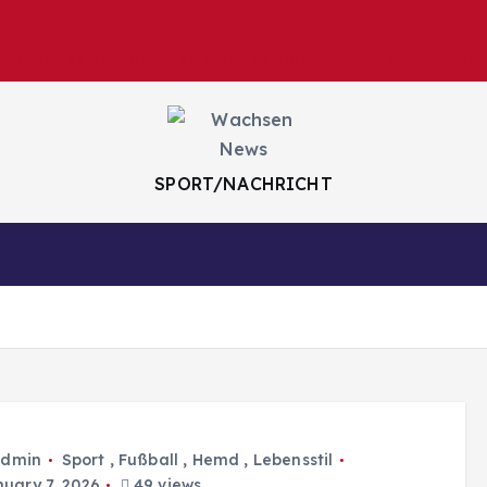
 Real Madrid – Voraussichtliche Startelfen, Taktik und Spi
SPORT/NACHRICHT
dmin
Sport
,
Fußball
,
Hemd
,
Lebensstil
uary 7, 2026
49 views