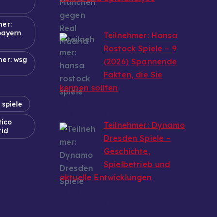
by Admin
July 21, 2026
mer:
bayern
Teilnehmer: Hansa
Rostock Spiele – 9
mer: wsg
(2026) Spannende
Fakten, die Sie
kennen sollten
by Admin
 spiele
July 21, 2026
tico
Teilnehmer: Dynamo
rid
Dresden Spiele –
Geschichte,
Spielbetrieb und
aktuelle Entwicklungen
by Admin
July 21, 2026