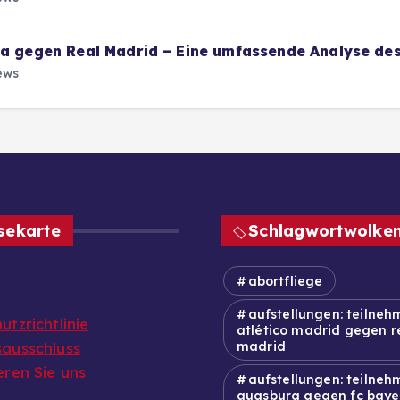
na gegen Real Madrid – Eine umfassende Analyse des
ews
sekarte
Schlagwortwolke
abortfliege
aufstellungen: teilneh
tzrichtlinie
atlético madrid gegen r
madrid
ausschluss
eren Sie uns
aufstellungen: teilnehm
augsburg gegen fc baye