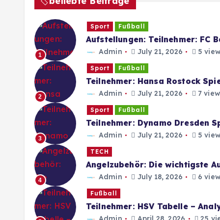
beliebte Beiträge
Sport
Fußball
Aufstellungen: Teilnehmer: FC 
Admin
July 21, 2026
5 view
1
Sport
Fußball
Teilnehmer: Hansa Rostock Spie
Admin
July 21, 2026
7 view
2
Sport
Fußball
Teilnehmer: Dynamo Dresden Spi
Admin
July 21, 2026
5 view
3
TECH
Angelzubehör: Die wichtigste A
Admin
July 18, 2026
6 view
4
Fußball
Teilnehmer: HSV Tabelle – Anal
Admin
April 28, 2026
25 vi