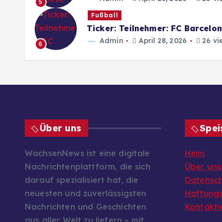
5
Fußball
Ticker: Teilnehmer: FC Barcelo
Admin
April 28, 2026
26 vi
6
Über uns
Spei
WachsenNews ist eine digitale
Heim
Nachrichtenplattform, die sich
Über uns
darauf spezialisiert hat, die
Datenschu
neuesten und zuverlässigsten
Haftungs
Nachrichten und Geschichten
Kontakti
aus aller Welt zu liefern – mit