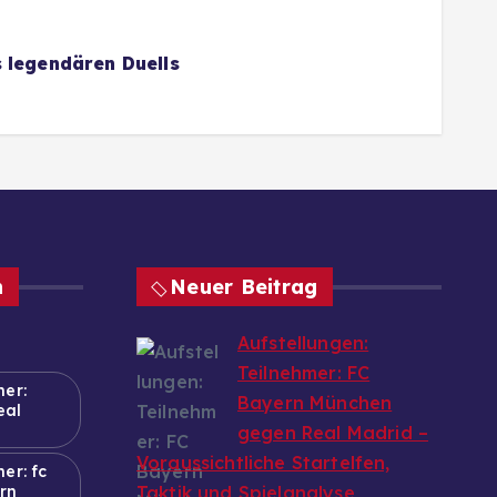
 legendären Duells
n
Neuer Beitrag
Aufstellungen:
Teilnehmer: FC
mer:
Bayern München
eal
gegen Real Madrid –
Voraussichtliche Startelfen,
er: fc
rn
Taktik und Spielanalyse