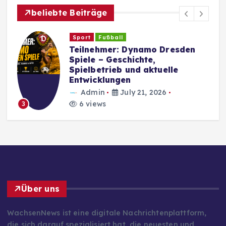
beliebte Beiträge
Sport
Fußball
Teilnehmer: Dynamo Dresden
Spiele – Geschichte,
Spielbetrieb und aktuelle
Entwicklungen
Admin
July 21, 2026
6 views
3
Über uns
WachsenNews ist eine digitale Nachrichtenplattform,
die sich darauf spezialisiert hat, die neuesten und