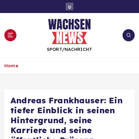
S
k
i
p
t
o
c
SPORT/NACHRICHT
o
n
Home
t
e
n
t
Andreas Frankhauser: Ein
tiefer Einblick in seinen
Hintergrund, seine
Karriere und seine