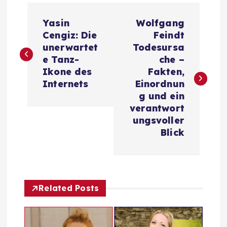
P
Yasin
Wolfgang
o
Cengiz: Die
Feindt
unerwartet
Todesursa
s
e Tanz-
che –
Ikone des
Fakten,
t
Internets
Einordnun
g und ein
n
verantwort
ungsvoller
a
Blick
v
i
Related Posts
g