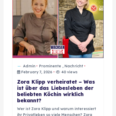
a
t
i
o
n
Admin
Prominente
,
Nachricht
February 7, 2026
40 views
Zora Klipp verheiratet – Was
ist über das Liebesleben der
beliebten Köchin wirklich
bekannt?
Wer ist Zora Klipp und warum interessiert
ihr Privatleben so viele Menschen? Zora