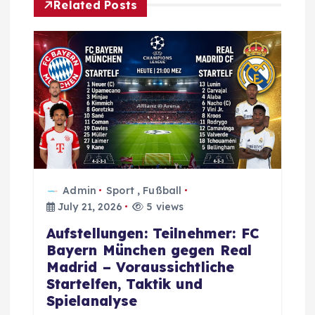
Related Posts
a
t
i
o
n
Admin
Sport
,
Fußball
July 21, 2026
5 views
Aufstellungen: Teilnehmer: FC
Bayern München gegen Real
Madrid – Voraussichtliche
Startelfen, Taktik und
Spielanalyse