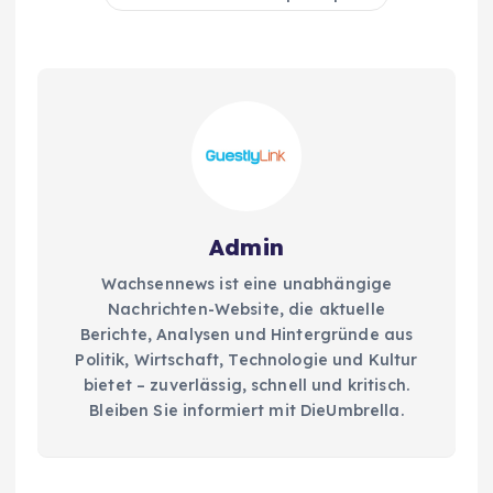
Admin
Wachsennews ist eine unabhängige
Nachrichten-Website, die aktuelle
Berichte, Analysen und Hintergründe aus
Politik, Wirtschaft, Technologie und Kultur
bietet – zuverlässig, schnell und kritisch.
Bleiben Sie informiert mit DieUmbrella.