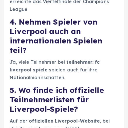
erreichte das Viertelfinale der Champions
League.
4. Nehmen Spieler von
Liverpool auch an
internationalen Spielen
teil?
Ja, viele Teilnehmer bei
teilnehmer: fc
liverpool spiele
spielen auch für ihre
Nationalmannschaften.
5. Wo finde ich offizielle
Teilnehmerlisten für
Liverpool-Spiele?
Auf der
offiziellen Liverpool-Website
, bei