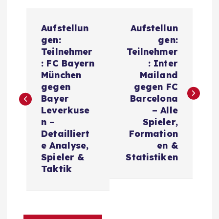
P
Aufstellun
Aufstellun
o
gen:
gen:
Teilnehmer
Teilnehmer
s
: FC Bayern
: Inter
München
Mailand
t
gegen
gegen FC
Bayer
Barcelona
n
Leverkuse
– Alle
n –
Spieler,
a
Detailliert
Formation
e Analyse,
en &
v
Spieler &
Statistiken
Taktik
i
g