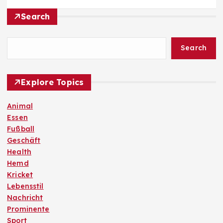
Search
Search
Explore Topics
Animal
Essen
Fußball
Geschäft
Health
Hemd
Kricket
Lebensstil
Nachricht
Prominente
Sport