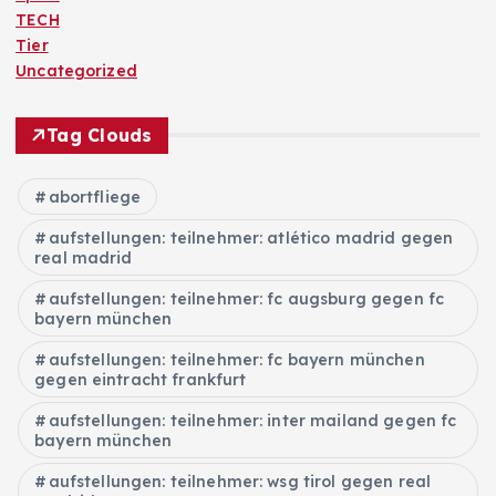
TECH
Tier
Uncategorized
Tag Clouds
abortfliege
aufstellungen: teilnehmer: atlético madrid gegen
real madrid
aufstellungen: teilnehmer: fc augsburg gegen fc
bayern münchen
aufstellungen: teilnehmer: fc bayern münchen
gegen eintracht frankfurt
aufstellungen: teilnehmer: inter mailand gegen fc
bayern münchen
aufstellungen: teilnehmer: wsg tirol gegen real