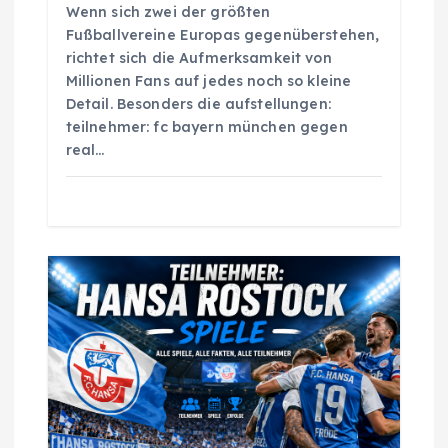
Wenn sich zwei der größten
Fußballvereine Europas gegenüberstehen,
richtet sich die Aufmerksamkeit von
Millionen Fans auf jedes noch so kleine
Detail. Besonders die aufstellungen:
teilnehmer: fc bayern münchen gegen
real…