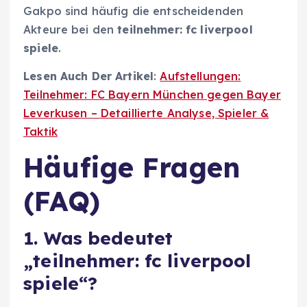
Gakpo sind häufig die entscheidenden
Akteure bei den
teilnehmer: fc liverpool
spiele
.
Lesen Auch Der Artikel
:
Aufstellungen:
Teilnehmer: FC Bayern München gegen Bayer
Leverkusen – Detaillierte Analyse, Spieler &
Taktik
Häufige Fragen
(FAQ)
1. Was bedeutet
„teilnehmer: fc liverpool
spiele“?