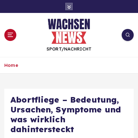
S
k
i
p
t
o
c
SPORT/NACHRICHT
o
n
Home
t
e
n
t
Abortfliege – Bedeutung,
Ursachen, Symptome und
was wirklich
dahintersteckt