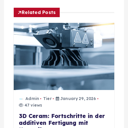
t
Related Posts
n
a
v
i
g
a
Admin
Tier
January 29, 2026
t
47 views
3D Ceram: Fortschritte in der
i
additiven Fertigung mit