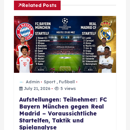
g
Related Posts
a
t
i
o
n
Admin
Sport
,
Fußball
July 21, 2026
5 views
Aufstellungen: Teilnehmer: FC
Bayern München gegen Real
Madrid – Voraussichtliche
Startelfen, Taktik und
Spielanalyse