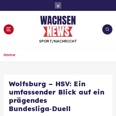
S
k
i
p
t
o
c
SPORT/NACHRICHT
o
n
Home
t
e
n
t
Wolfsburg – HSV: Ein
umfassender Blick auf ein
prägendes
Bundesliga‑Duell