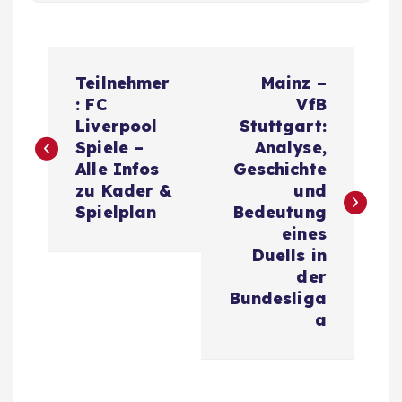
P
Teilnehmer
Mainz –
o
: FC
VfB
Liverpool
Stuttgart:
s
Spiele –
Analyse,
Alle Infos
Geschichte
t
zu Kader &
und
Spielplan
Bedeutung
n
eines
Duells in
a
der
Bundesliga
v
a
i