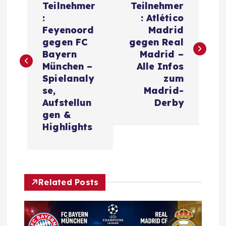
o
Teilnehmer
Teilnehmer
:
: Atlético
s
Feyenoord
Madrid
gegen FC
gegen Real
t
Bayern
Madrid –
München –
Alle Infos
n
Spielanaly
zum
se,
Madrid-
a
Aufstellun
Derby
gen &
v
Highlights
i
g
Related Posts
a