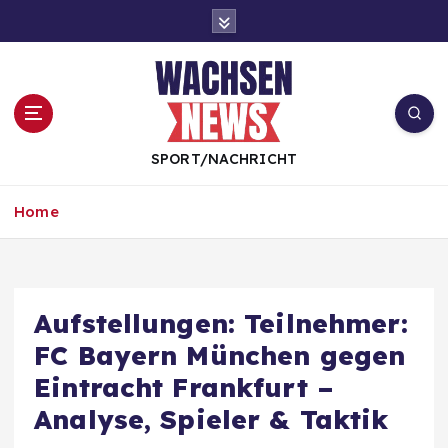
S
k
i
p
t
o
c
SPORT/NACHRICHT
o
n
Home
t
e
n
t
Aufstellungen: Teilnehmer:
FC Bayern München gegen
Eintracht Frankfurt –
Analyse, Spieler & Taktik