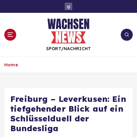
S
k
i
p
t
o
c
SPORT/NACHRICHT
o
n
Home
t
e
n
t
Freiburg – Leverkusen: Ein
tiefgehender Blick auf ein
Schlüsselduell der
Bundesliga