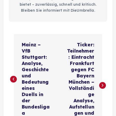
bietet – zuverlässig, schnell und kritisch.
Bleiben Sie informiert mit DieUmbrella.
P
Mainz –
Ticker:
o
VfB
Teilnehmer
Stuttgart:
: Eintracht
s
Analyse,
Frankfurt
Geschichte
gegen FC
t
und
Bayern
Bedeutung
München –
n
eines
Vollständi
Duells in
ge
a
der
Analyse,
Bundesliga
Aufstellun
a
gen und