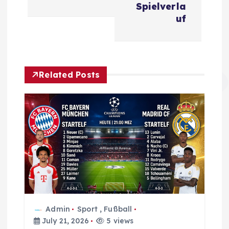
v
Spielverla
i
uf
g
a
Related Posts
t
i
o
n
Admin
Sport
,
Fußball
July 21, 2026
5 views