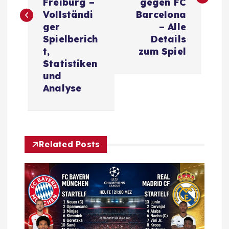
t
Freiburg –
gegen FC
Vollständi
Barcelona
n
ger
– Alle
Spielberich
Details
a
t,
zum Spiel
Statistiken
v
und
Analyse
i
g
Related Posts
a
t
i