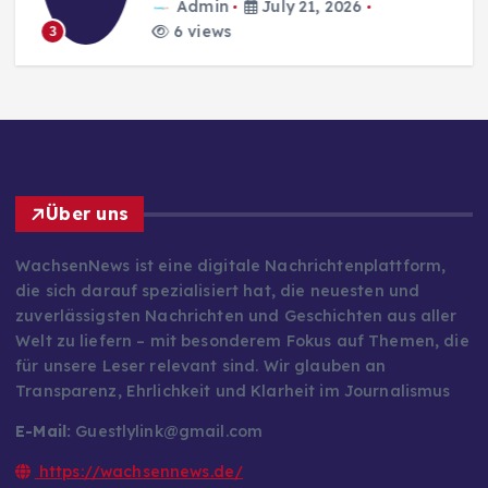
Admin
July 21, 2026
6 views
3
Über uns
WachsenNews ist eine digitale Nachrichtenplattform,
die sich darauf spezialisiert hat, die neuesten und
zuverlässigsten Nachrichten und Geschichten aus aller
Welt zu liefern – mit besonderem Fokus auf Themen, die
für unsere Leser relevant sind. Wir glauben an
Transparenz, Ehrlichkeit und Klarheit im Journalismus
E-Mail:
Guestlylink@gmail.com
https://wachsennews.de/