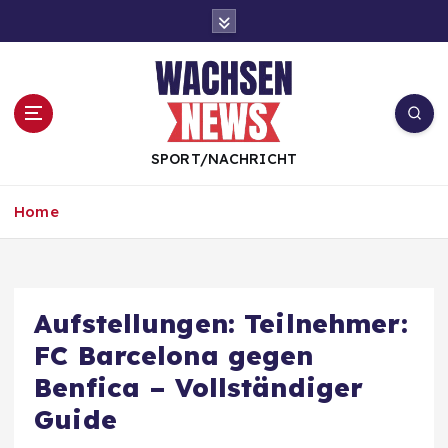
S
k
i
p
t
o
c
SPORT/NACHRICHT
o
n
Home
t
e
n
t
Aufstellungen: Teilnehmer:
FC Barcelona gegen
Benfica – Vollständiger
Guide