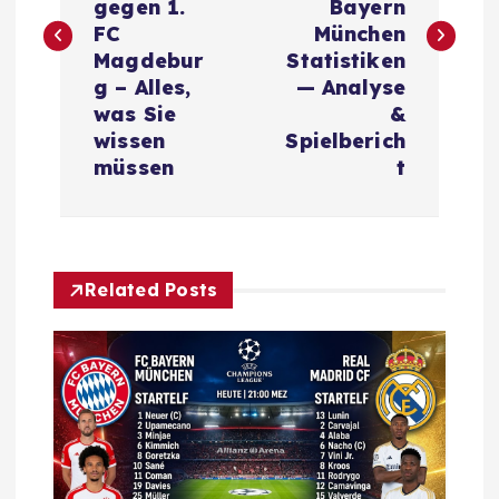
gegen 1.
Bayern
t
FC
München
Magdebur
Statistiken
n
g – Alles,
— Analyse
was Sie
&
a
wissen
Spielberich
müssen
t
v
i
Related Posts
g
a
t
i