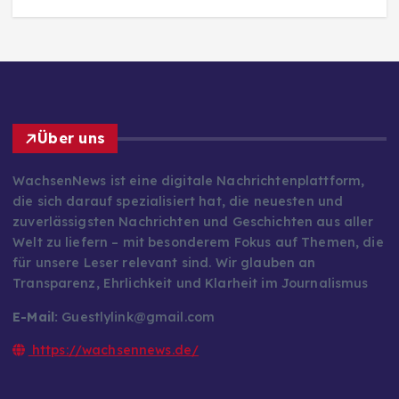
6 views
3
Über uns
WachsenNews ist eine digitale Nachrichtenplattform,
die sich darauf spezialisiert hat, die neuesten und
zuverlässigsten Nachrichten und Geschichten aus aller
Welt zu liefern – mit besonderem Fokus auf Themen, die
für unsere Leser relevant sind. Wir glauben an
Transparenz, Ehrlichkeit und Klarheit im Journalismus
E-Mail:
Guestlylink@gmail.com
https://wachsennews.de/