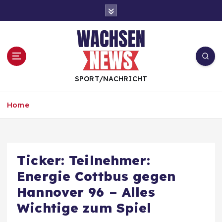
S
k
i
p
t
o
c
SPORT/NACHRICHT
o
n
Home
t
e
n
t
Ticker: Teilnehmer:
Energie Cottbus gegen
Hannover 96 – Alles
Wichtige zum Spiel