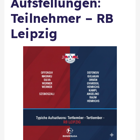
Aufstellungen:
Teilnehmer – RB
Leipzig