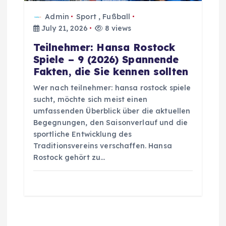
Admin
Sport
,
Fußball
July 21, 2026
8 views
Teilnehmer: Hansa Rostock
Spiele – 9 (2026) Spannende
Fakten, die Sie kennen sollten
Wer nach teilnehmer: hansa rostock spiele
sucht, möchte sich meist einen
umfassenden Überblick über die aktuellen
Begegnungen, den Saisonverlauf und die
sportliche Entwicklung des
Traditionsvereins verschaffen. Hansa
Rostock gehört zu…