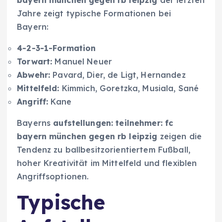
Jahre zeigt typische Formationen bei
Bayern:
4-2-3-1-Formation
Torwart:
Manuel Neuer
Abwehr:
Pavard, Dier, de Ligt, Hernandez
Mittelfeld:
Kimmich, Goretzka, Musiala, Sané
Angriff:
Kane
Bayerns
aufstellungen: teilnehmer: fc
bayern münchen gegen rb leipzig
zeigen die
Tendenz zu ballbesitzorientiertem Fußball,
hoher Kreativität im Mittelfeld und flexiblen
Angriffsoptionen.
Typische