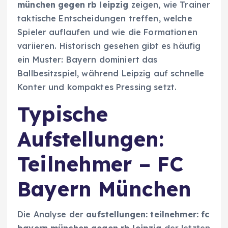
münchen gegen rb leipzig
zeigen, wie Trainer
taktische Entscheidungen treffen, welche
Spieler auflaufen und wie die Formationen
variieren. Historisch gesehen gibt es häufig
ein Muster: Bayern dominiert das
Ballbesitzspiel, während Leipzig auf schnelle
Konter und kompaktes Pressing setzt.
Typische
Aufstellungen:
Teilnehmer – FC
Bayern München
Die Analyse der
aufstellungen: teilnehmer: fc
bayern münchen gegen rb leipzig
der letzten