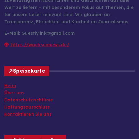
zuverlässigsten Nachrichten und Geschichten aus aller
Welt zu liefern – mit besonderem Fokus auf Themen, die
für unsere Leser relevant sind. Wir glauben an
Transparenz, Ehrlichkeit und Klarheit im Journalismus
E-Mail:
Guestlylink@gmail.com
https://wachsennews.de/
Speisekarte
Heim
Über uns
Datenschutzrichtlinie
Haftungsausschluss
Kontaktieren Sie uns