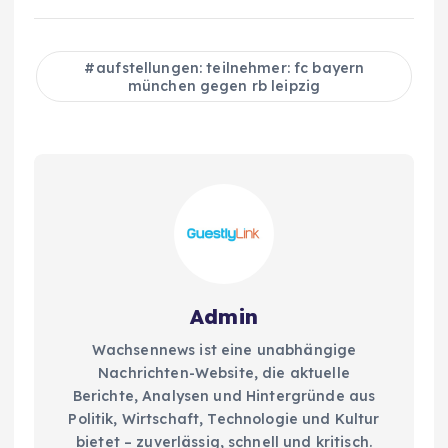
aufstellungen: teilnehmer: fc bayern
münchen gegen rb leipzig
Admin
Wachsennews ist eine unabhängige
Nachrichten-Website, die aktuelle
Berichte, Analysen und Hintergründe aus
Politik, Wirtschaft, Technologie und Kultur
bietet – zuverlässig, schnell und kritisch.