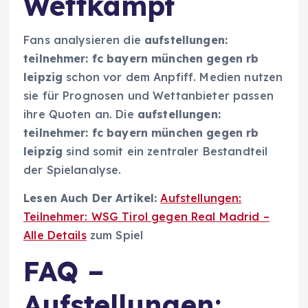
Wettkampf
Fans analysieren die
aufstellungen:
teilnehmer: fc bayern münchen gegen rb
leipzig
schon vor dem Anpfiff. Medien nutzen
sie für Prognosen und Wettanbieter passen
ihre Quoten an. Die
aufstellungen:
teilnehmer: fc bayern münchen gegen rb
leipzig
sind somit ein zentraler Bestandteil
der Spielanalyse.
Lesen Auch Der Artikel:
Aufstellungen:
Teilnehmer: WSG Tirol gegen Real Madrid –
Alle Details
zum Spiel
FAQ –
Aufstellungen: