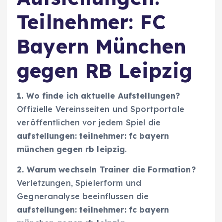
Teilnehmer: FC
Bayern München
gegen RB Leipzig
1. Wo finde ich aktuelle Aufstellungen?
Offizielle Vereinsseiten und Sportportale
veröffentlichen vor jedem Spiel die
aufstellungen: teilnehmer: fc bayern
münchen gegen rb leipzig
.
2. Warum wechseln Trainer die Formation?
Verletzungen, Spielerform und
Gegneranalyse beeinflussen die
aufstellungen: teilnehmer: fc bayern