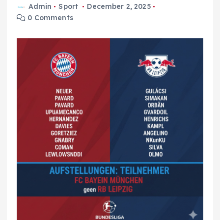
Admin
Sport
December 2, 2025
0 Comments