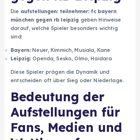
Die
aufstellungen: teilnehmer: fc bayern
münchen gegen rb leipzig
geben Hinweise
darauf, welche Spieler besonders wichtig
sind:
Bayern:
Neuer, Kimmich, Musiala, Kane
Leipzig:
Openda, Sesko, Olmo, Haidara
Diese Spieler prägen die Dynamik und
entscheiden oft über Sieg oder Niederlage.
Bedeutung der
Aufstellungen für
Fans, Medien und