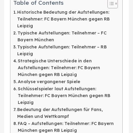
Table of Contents
Historische Bedeutung der Aufstellungen:
Teilnehmer: FC Bayern München gegen RB
Leipzig
Typische Aufstellungen: Teilnehmer – FC
Bayern München
Typische Aufstellungen: Teilnehmer – RB
Leipzig
Strategische Unterschiede in den
Aufstellungen: Teilnehmer: FC Bayern
München gegen RB Leipzig
Analyse vergangener Spiele
Schlüsselspieler laut Aufstellungen:
Teilnehmer: FC Bayern München gegen RB
Leipzig
Bedeutung der Aufstellungen für Fans,
Medien und Wettkampf
FAQ – Aufstellungen: Teilnehmer: FC Bayern
München gegen RB Leipzig