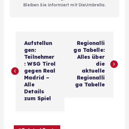
Bleiben Sie informiert mit DieUmbrella.
P
Aufstellun
Regionalli
o
gen:
ga Tabelle:
Teilnehmer
Alles über
s
: WSG Tirol
die
gegen Real
aktuelle
t
Madrid –
Regionalli
Alle
ga Tabelle
n
Details
zum Spiel
a
v