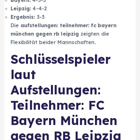
Leipzig:
4-4-2
Ergebnis:
3-3
Die
aufstellungen: teilnehmer: fc bayern
münchen gegen rb leipzig
zeigten die
Flexibilität beider Mannschaften.
Schlüsselspieler
laut
Aufstellungen:
Teilnehmer: FC
Bayern München
gegen RB Leipzig