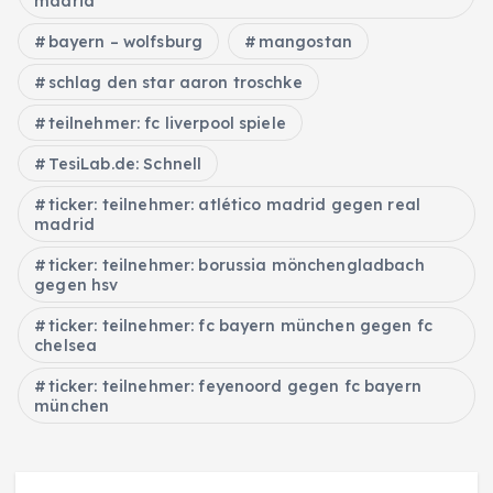
madrid
bayern – wolfsburg
mangostan
schlag den star aaron troschke
teilnehmer: fc liverpool spiele
TesiLab.de: Schnell
ticker: teilnehmer: atlético madrid gegen real
madrid
ticker: teilnehmer: borussia mönchengladbach
gegen hsv
ticker: teilnehmer: fc bayern münchen gegen fc
chelsea
ticker: teilnehmer: feyenoord gegen fc bayern
münchen