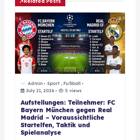
Related Posts
i
g
a
t
i
o
Admin
Sport
,
Fußball
July 21, 2026
5 views
n
Aufstellungen: Teilnehmer: FC
Bayern München gegen Real
Madrid – Voraussichtliche
Startelfen, Taktik und
Spielanalyse