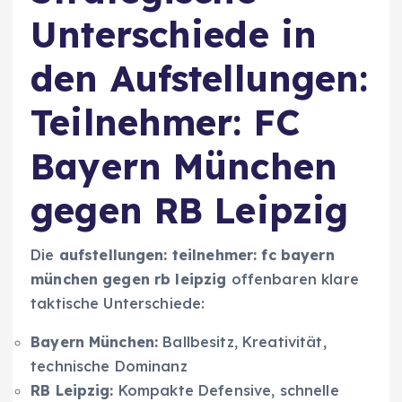
Unterschiede in
den Aufstellungen:
Teilnehmer: FC
Bayern München
gegen RB Leipzig
Die
aufstellungen: teilnehmer: fc bayern
münchen gegen rb leipzig
offenbaren klare
taktische Unterschiede:
Bayern München:
Ballbesitz, Kreativität,
technische Dominanz
RB Leipzig:
Kompakte Defensive, schnelle